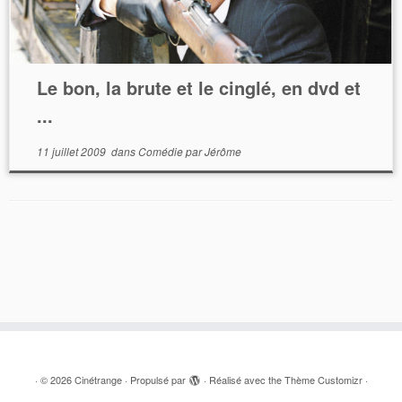
Le bon, la brute et le cinglé, en dvd et
...
11 juillet 2009
dans
Comédie
par
Jérôme
·
© 2026
Cinétrange
·
Propulsé par
·
Réalisé avec the
Thème Customizr
·