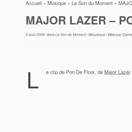
Accueil
»
Musique
»
Le Son du Moment
»
MAJO
MAJOR LAZER – P
5 août 2009
dans
Le Son du Moment
/
Miousique
/
Web
par
Dami
L
e clip de Pon De Floor, de
Major Lazer