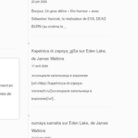
22 juin 2026
Bonjour, Un gros délire « film horreur » avec
Sébastien Vanicek, le réalisateur de EVIL DEAD
BURN (au cinéma le…
Kapelnica ot zapoya_gjSa
sur
Eden Lake,
de James Watkins
17 avril 2026
эссенциале капельница в воронеже
[url=https://kapelnicza-ot-zapoya-
mment en
voronezh.ru/]эссенциале капельница в
bles de
воронеже[/url] .
oumaya samaha
sur
Eden Lake, de James
Watkins