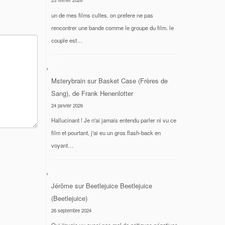
23 février 2026
un de mes films cultes. on prefere ne pas
rencontrer une bande comme le groupe du film. le
couple est…
Msterybrain
sur
Basket Case (Frères de
Sang), de Frank Henenlotter
24 janvier 2026
Hallucinant ! Je n'ai jamais entendu parler ni vu ce
film et pourtant, j'ai eu un gros flash-back en
voyant…
Jérôme
sur
Beetlejuice Beetlejuice
(Beetlejuice)
26 septembre 2024
Oui j'avais vu aussi pas mal de critiques négatives