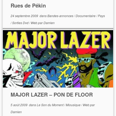
Rues de Pékin
24 septembre 2009
dans
Bandes-annonces
/
Documentaire
/
Pays
/
Sorties Dvd
/
Web
par
Damien
MAJOR LAZER – PON DE FLOOR
5 août 2009
dans
Le Son du Moment
/
Miousique
/
Web
par
Damien