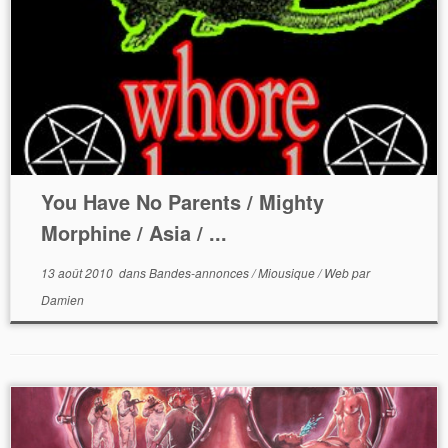
You Have No Parents / Mighty
Morphine / Asia / ...
13 août 2010
dans
Bandes-annonces
/
Miousique
/
Web
par
Damien