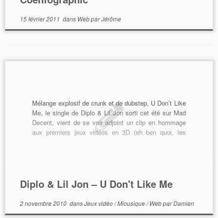
15 février 2011
dans
Web
par
Jérôme
Mélange explosif de crunk et de dubstep, U Don’t Like
Me, le single de Diplo & Lil Jon sorti cet été sur Mad
Decent, vient de se voir adjoint un clip en hommage
aux premiers jeux vidéos en 3D (eh ben quoi, les
pixels c’est terminé déjà ?), réalisé par […]
Diplo & Lil Jon – U Don't Like Me
2 novembre 2010
dans
Jeux vidéo
/
Miousique
/
Web
par
Damien