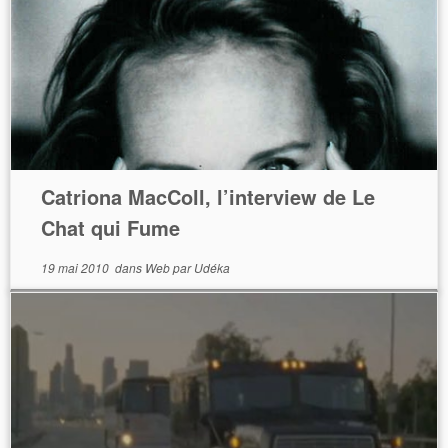
Catriona MacColl, l’interview de Le
Chat qui Fume
19 mai 2010
dans
Web
par
Udéka