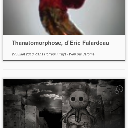
Thanatomorphose, d’Eric Falardeau
27 juillet 2010
dans
Horreur
/
Pays
/
Web
par
Jérôme
2