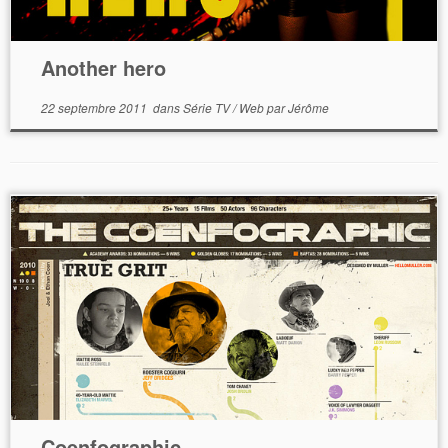
Another hero
22 septembre 2011
dans
Série TV
/
Web
par
Jérôme
Coenfographic