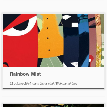
Rainbow Mist
22 octobre 2010
dans
Livres ciné
/
Web
par
Jérôme