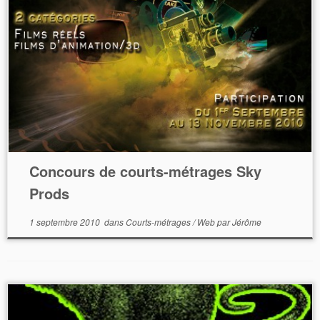
Concours de courts-métrages Sky
Prods
1 septembre 2010
dans
Courts-métrages
/
Web
par
Jérôme