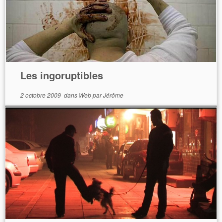
Les ingoruptibles
2 octobre 2009
dans
Web
par
Jérôme