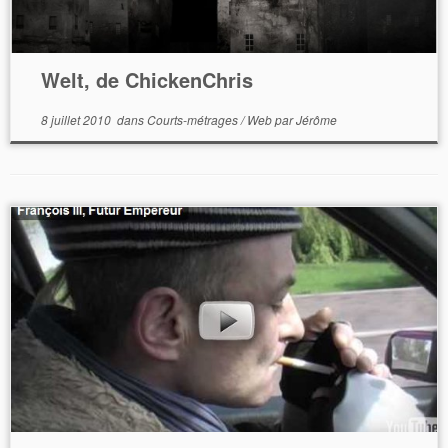
Welt, de ChickenChris
8 juillet 2010
dans
Courts-métrages
/
Web
par
Jérôme