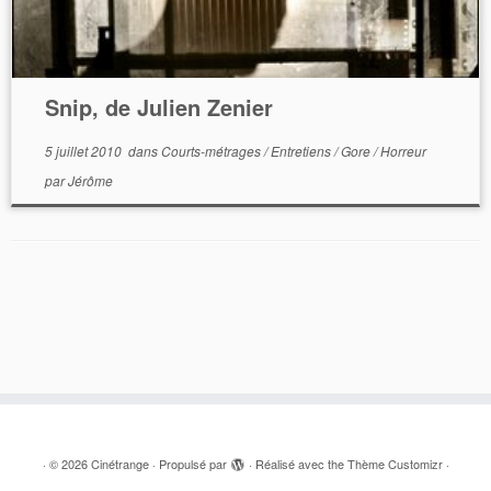
Snip, de Julien Zenier
5 juillet 2010
dans
Courts-métrages
/
Entretiens
/
Gore
/
Horreur
par
Jérôme
·
© 2026
Cinétrange
·
Propulsé par
·
Réalisé avec the
Thème Customizr
·