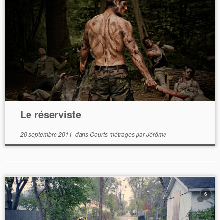
Le réserviste
20 septembre 2011
dans
Courts-métrages
par
Jérôme
6