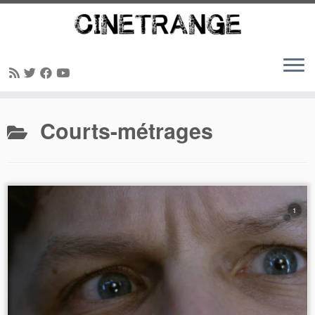
Passer
Courts-métrages
au
contenu
1