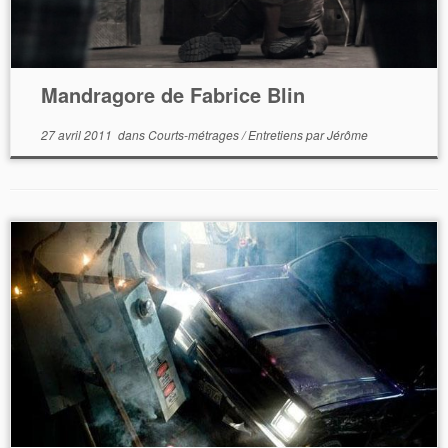
Mandragore de Fabrice Blin
27 avril 2011
dans
Courts-métrages
/
Entretiens
par
Jérôme