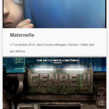
Maternelle
17 novembre 2010
dans
Courts-métrages
/
Horreur
/
Vidéo Star
par
Jérôme