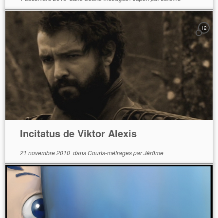
12
Incitatus de Viktor Alexis
21 novembre 2010
dans
Courts-métrages
par
Jérôme