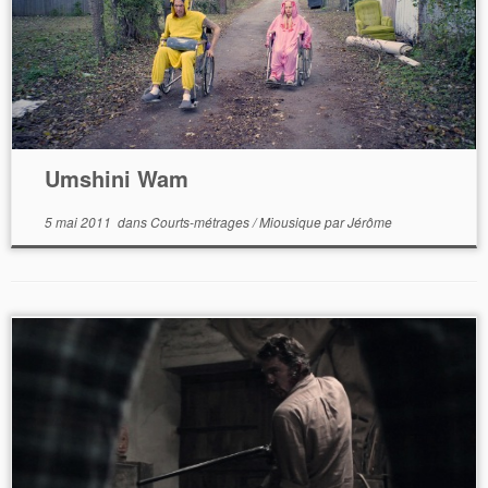
Umshini Wam
5 mai 2011
dans
Courts-métrages
/
Miousique
par
Jérôme