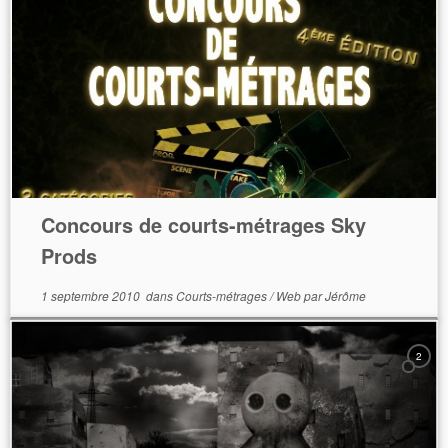
Concours de courts-métrages Sky
Prods
1 septembre 2010
dans
Courts-métrages
/
Web
par
Jérôme
2