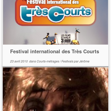
Festival international des Très Courts
23 avril 2010
dans
Courts-métrages
/
Festivals
par
Jérôme