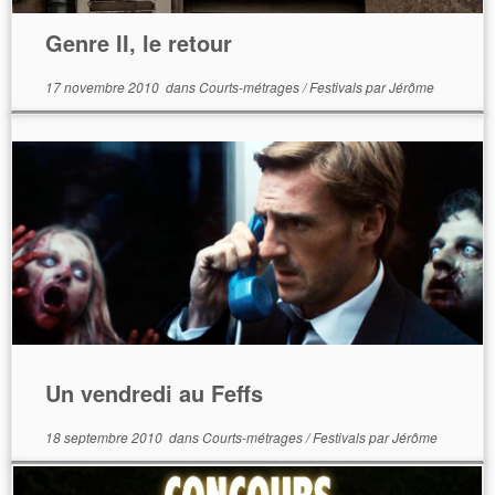
Genre II, le retour
17 novembre 2010
dans
Courts-métrages
/
Festivals
par
Jérôme
Un vendredi au Feffs
18 septembre 2010
dans
Courts-métrages
/
Festivals
par
Jérôme