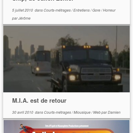
5 juillet 2010
dans
Courts-métrages
/
Entretiens
/
Gore
/
Horreur
par
Jérôme
M.I.A. est de retour
30 avril 2010
dans
Courts-métrages
/
Miousique
/
Web
par
Damien