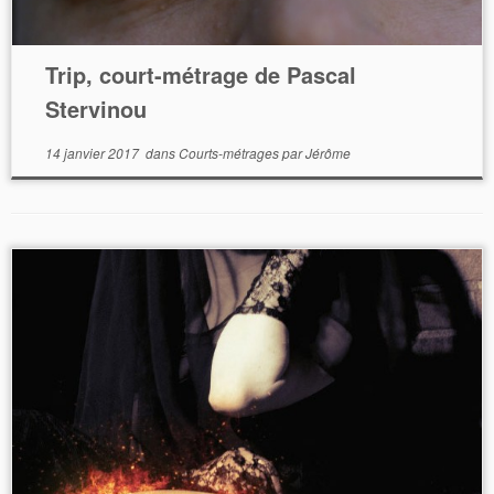
Trip, court-métrage de Pascal
Stervinou
14 janvier 2017
dans
Courts-métrages
par
Jérôme