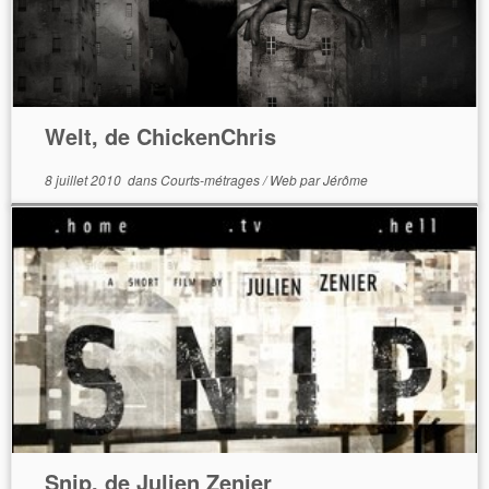
Welt, de ChickenChris
8 juillet 2010
dans
Courts-métrages
/
Web
par
Jérôme
Snip, de Julien Zenier