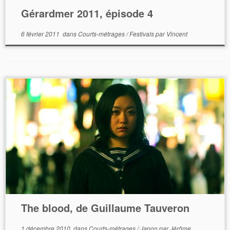
Gérardmer 2011, épisode 4
6 février 2011
dans
Courts-métrages
/
Festivals
par
Vincent
The blood, de Guillaume Tauveron
1 décembre 2010
dans
Courts-métrages
/
Japon
par
Jérôme