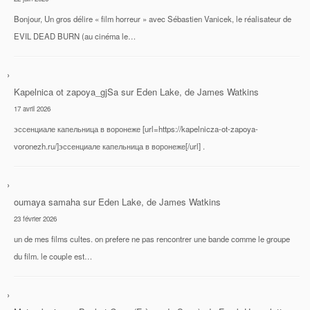
Bonjour, Un gros délire « film horreur » avec Sébastien Vanicek, le réalisateur de
EVIL DEAD BURN (au cinéma le…
Kapelnica ot zapoya_gjSa
sur
Eden Lake, de James Watkins
17 avril 2026
эссенциале капельница в воронеже [url=https://kapelnicza-ot-zapoya-
voronezh.ru/]эссенциале капельница в воронеже[/url] .
oumaya samaha
sur
Eden Lake, de James Watkins
23 février 2026
un de mes films cultes. on prefere ne pas rencontrer une bande comme le groupe
du film. le couple est…