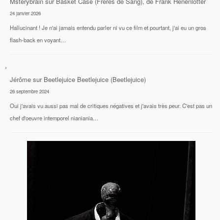
Msterybrain
sur
Basket Case (Frères de Sang), de Frank Henenlotter
24 janvier 2026
Hallucinant ! Je n'ai jamais entendu parler ni vu ce film et pourtant, j'ai eu un gros
flash-back en voyant…
Jérôme
sur
Beetlejuice Beetlejuice (Beetlejuice)
26 septembre 2024
Oui j'avais vu aussi pas mal de critiques négatives et j'avais très peur. C'est pas un
chef d'oeuvre intemporel nianiania…