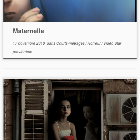
Maternelle
17 novembre 2010
dans
Courts-métrages
/
Horreur
/
Vidéo Star
par
Jérôme