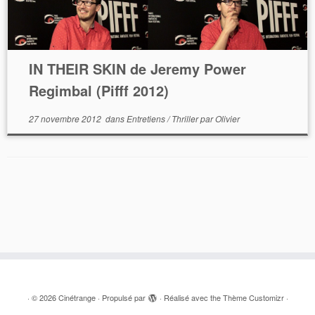
IN THEIR SKIN de Jeremy Power
Regimbal (Pifff 2012)
27 novembre 2012
dans
Entretiens
/
Thriller
par
Olivier
·
© 2026
Cinétrange
·
Propulsé par
·
Réalisé avec the
Thème Customizr
·