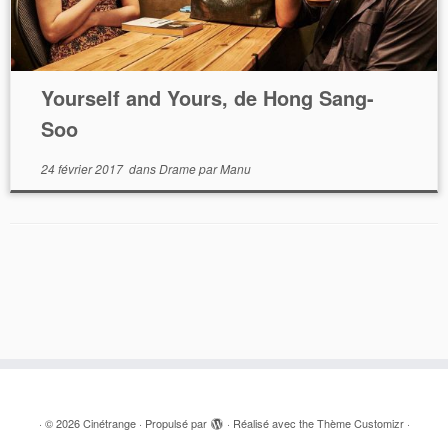
Yourself and Yours, de Hong Sang-
Soo
24 février 2017
dans
Drame
par
Manu
·
© 2026
Cinétrange
·
Propulsé par
·
Réalisé avec the
Thème Customizr
·