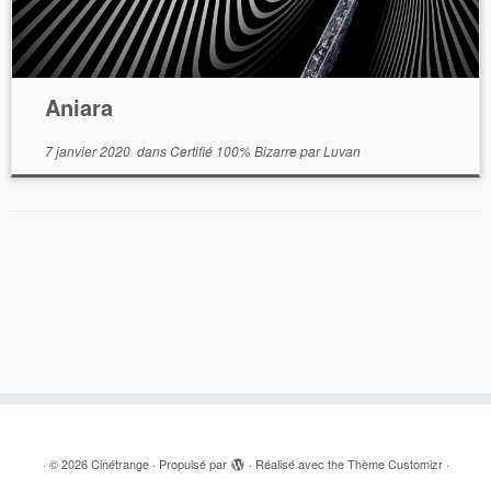
Aniara
7 janvier 2020
dans
Certifié 100% Bizarre
par
Luvan
·
© 2026
Cinétrange
·
Propulsé par
·
Réalisé avec the
Thème Customizr
·