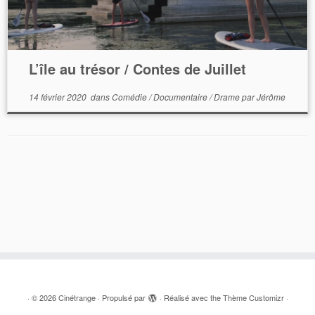
L’île au trésor / Contes de Juillet
14 février 2020
dans
Comédie
/
Documentaire
/
Drame
par
Jérôme
·
© 2026
Cinétrange
·
Propulsé par
·
Réalisé avec the
Thème Customizr
·