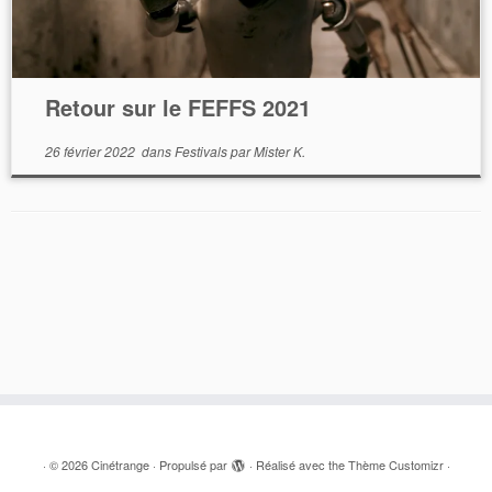
Retour sur le FEFFS 2021
26 février 2022
dans
Festivals
par
Mister K.
·
© 2026
Cinétrange
·
Propulsé par
·
Réalisé avec the
Thème Customizr
·