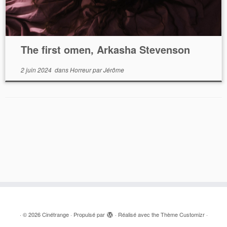
The first omen, Arkasha Stevenson
2 juin 2024
dans
Horreur
par
Jérôme
·
© 2026
Cinétrange
·
Propulsé par
·
Réalisé avec the
Thème Customizr
·