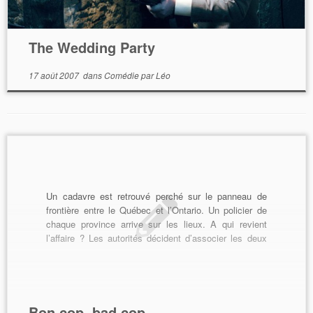
The Wedding Party
17 août 2007
dans
Comédie
par
Léo
Un cadavre est retrouvé perché sur le panneau de
frontière entre le Québec et l’Ontario. Un policier de
chaque province arrive sur les lieux. A qui revient
l’affaire ? Les autorités décident d’associer les deux
hommes sur l’enquête. Malgré leurs différences de
langue, de culture et de méthode, ils vont […]
Bon cop, bad cop