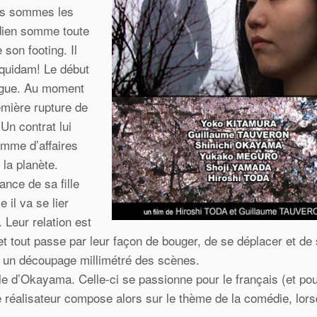
us sommes les
idien somme toute
e son footing. Il
 quidam! Le début
logue. Au moment
remière rupture de
Un contrat lui
omme d’affaires
 la planète.
ance de sa fille
 il va se lier
. Leur relation est
t tout passe par leur façon de bouger, de se déplacer et de
r un découpage millimétré des scènes.
ille d’Okayama. Celle-ci se passionne pour le français (et po
e réalisateur compose alors sur le thème de la comédie, lors