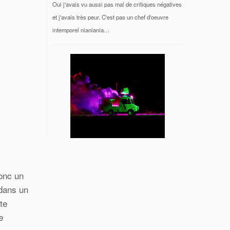
Oui j'avais vu aussi pas mal de critiques négatives
et j'avais très peur. C'est pas un chef d'oeuvre
intemporel nianiania…
donc un
 dans un
te
e