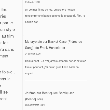
23 février 2026
ilm.
un de mes films cultes. on prefere ne pas
très
rencontrer une bande comme le groupe du film. le
 par le
couple est…
 un style
 au film
Msterybrain
sur
Basket Case (Frères de
 fait
Sang), de Frank Henenlotter
dra sans
24 janvier 2026
ement
Hallucinant ! Je n'ai jamais entendu parler ni vu ce
film et pourtant, j'ai eu un gros flash-back en
 fois-ci,
voyant…
ans la
e
Il se
Jérôme
sur
Beetlejuice Beetlejuice
dent
(Beetlejuice)
26 septembre 2024