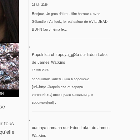
22 juin 2026
Bonjour, Un gros délire « film horreur » avec
Sébastien Vanicek, le réalisateur de EVIL DEAD
BURN (au cinéma le…
Kapelnica ot zapoya_gjSa
sur
Eden Lake,
de James Watkins
17 avril 2026
эссенциале капельница в воронеже
[url=https://kapelnicza-ot-zapoya-
voronezh.ru/]эссенциале капельница в
воронеже[/url] .
 se
ur tous
oumaya samaha
sur
Eden Lake, de James
qu’elle
Watkins