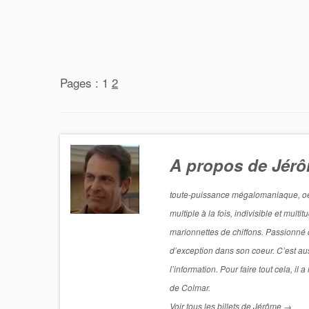
Pages :
1
2
A propos de Jér
toute-puissance mégalomaniaque, oeil 
multiple à la fois, indivisible et mul
marionnettes de chiffons. Passionné de
d’exception dans son coeur. C’est aus
l’information. Pour faire tout cela, i
de Colmar.
Voir tous les billets de Jérôme
→