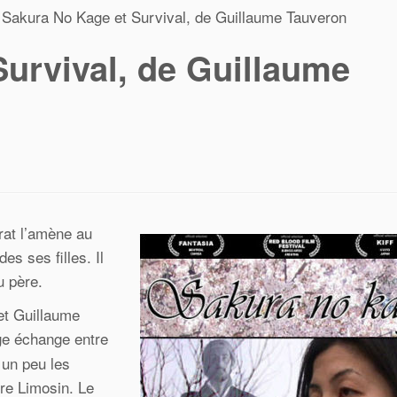
Sakura No Kage et Survival, de Guillaume Tauveron
urvival, de Guillaume
rat l’amène au
es ses filles. Il
u père.
et Guillaume
ge échange entre
 un peu les
rre Limosin. Le