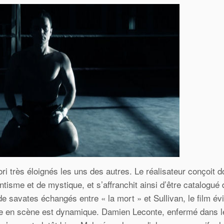
iori très éloignés les uns des autres. Le réalisateur conçoit 
ntisme et de mystique, et s’affranchit ainsi d’être catalogué
e savates échangés entre « la mort » et Sullivan, le film évi
 mise en scène est dynamique. Damien Leconte, enfermé dans l