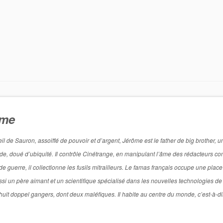
ôme
de Sauron, assoiffé de pouvoir et d’argent, Jérôme est le father de big brother, u
titude, doué d’ubiquité. Il contrôle Cinétrange, en manipulant l’âme des rédacteurs 
 guerre, il collectionne les fusils mitrailleurs. Le famas français occupe une place
si un père aimant et un scientifique spécialisé dans les nouvelles technologies de
l a huit doppel gangers, dont deux maléfiques. Il habite au centre du monde, c’est-à-d