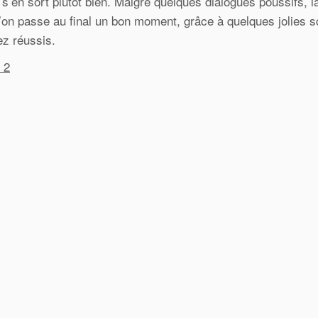
’en sort plutôt bien. Malgré quelques dialogues poussifs, l
’on passe au final un bon moment, grâce à quelques jolies 
ez réussis.
 2