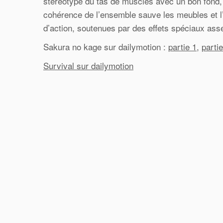
stéréotype du tas de muscles avec un bon fond, s
cohérence de l’ensemble sauve les meubles et l
d’action, soutenues par des effets spéciaux ass
Sakura no kage sur dailymotion :
partie 1
,
partie
Survival sur dailymotion