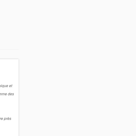
nique et
comme des
ire près