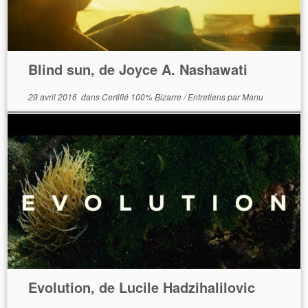
Blind sun, de Joyce A. Nashawati
29 avril 2016
dans
Certifié 100% Bizarre
/
Entretiens
par
Manu
Evolution, de Lucile Hadzihalilovic