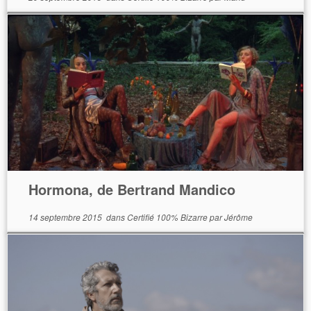
Hormona, de Bertrand Mandico
14 septembre 2015
dans
Certifié 100% Bizarre
par
Jérôme