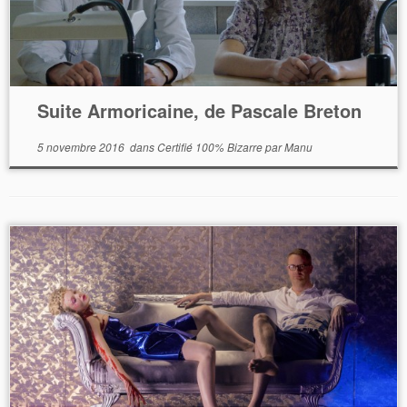
Suite Armoricaine, de Pascale Breton
5 novembre 2016
dans
Certifié 100% Bizarre
par
Manu