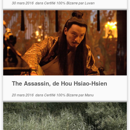
30 mars 2016
dans
Certifié 100% Bizarre
par
Luvan
The Assassin, de Hou Hsiao-Hsien
20 mars 2016
dans
Certifié 100% Bizarre
par
Manu