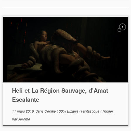
1
Heli et La Région Sauvage, d’Amat
Escalante
11 mars 2018
dans
Certifié 100% Bizarre
/
Fantastique
/
Thriller
par
Jérôme